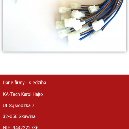
Dane firmy - siedziba
KA-Tech Karol Hajto
Ul. Sąsiedzka 7
32-050 Skawina
NIP: 9442222736